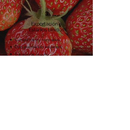
3
Exportación a
Estados Unidos
Cumplimiento normativo
Documentación aduanera
Transporte seguro
Entrega en EUA