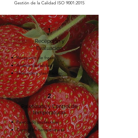
Gestión de la Calidad ISO 9001:2015
1
Recepción y
Evaluación
Recepción de fresas
Análisis de calidad
Selección y clasificación
2
Paletizado y Control de
temperaturas
Paletizado profesional
Control de temperaturas